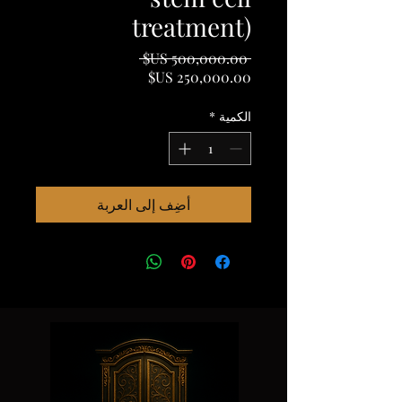
treatment)
سعر
 ‏500,000.00 US$ 
سعر
عادي
البيع
الكمية
*
أضِف إلى العربة